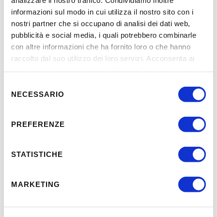
informazioni sul modo in cui utilizza il nostro sito con i
nostri partner che si occupano di analisi dei dati web,
pubblicità e social media, i quali potrebbero combinarle
con altre informazioni che ha fornito loro o che hanno
raccolto dal suo utilizzo dei loro servizi. Acconsenta ai
nostri cookie se continua ad utilizzare il nostro sito web.
Selezione
NECESSARIO
del
consenso
Sede:
PREFERENZE
viale Codalunga, 10A
35138 Padova
STATISTICHE
Telefono:
049.8757500
Email:
info@astagiusta.it
Pec:
irisester@legalmail.it
MARKETING