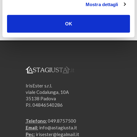
Mostra dettagli
OK
IrisEster s.r.l.
viale Codalunga, 10A
35138 Padova
P.I. 04846540286
Telefono:
049.8757500
Email:
info@astagiusta.it
Pec:
irisester@legalmail.it